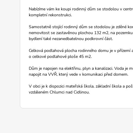
Nabízíme vám ke koupi rodinný dům se stodolou v centru
kompletní rekonstrukci.
Samostatně stojící rodinný dům se stodolou je zděné ko
nemovitost se zastavěnou plochou 132 m2, na pozemku 
bydlení také nezanedbatelnou podkrovní část.
Celková podlahová plocha rodinného domu je v přízemí a 
o celkové podlahové ploše 45 m2.
Dům je napojen na elektřinu, plyn a kanalizaci. Voda je 
napojit na VVŘ, který vede v komunikaci před domem.
V obci je k dispozici mateřská škola, základní škola a p
vzdáleném Chlumci nad Cidlinou.