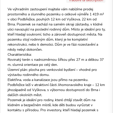
Ve výhradním zastoupení majitele vám nabízíme prodej
prostorného a slunného pozemku o celkové výměře 1 419 m²
v obci Podbřežice, pouhých 12 km od Vyškova, 22 km od
Brna. Pozemek se nachází na samém okraji zástavby, v klidné
ulici navazující na poslední rodinný dům. Místo je ideální pro ty,
kteří hledají soukromí, ticho a zároveň dostupnost města. Na
pozemku stojí rodinným dům, který je ke kompletní
rekonstrukci, nebo k demolici. Dům je ve fázi rozestavění a
nikdy nebyl dokončen.
Charakteristika:
Rovinatý terén s nadrozměrnou šířkou přes 27 m a délkou 37
m, slunná orientace po celý den.
Územní plán: plocha pro venkovské bydlení – vhodné pro
výstavbu rodinného domu.
Elektřina, voda a kanalizace jsou přímo na pozemku.
Podbřežice leží v atraktivní části Jihomoravského kraje – 12 km
jihozápadně od Vyškova, s výbornou dostupností do Brna i
dalších okolních měst.
Pozemek je ideální pro rodiny, které chtějí stavět dům na
klidném a bezpečném místě, kde děti budou vyrůstat v
kontaktu s přírodou. Pro investory, kteří hledají pozemek s