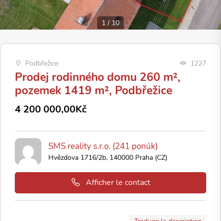
1
/
10
Podbřežice
1227
Prodej rodinného domu 260 m²,
pozemek 1419 m², Podbřežice
4 200 000,00Kč
SMS reality s.r.o. (241 ponúk)
Hvězdova 1716/2b, 140000 Praha (CZ)
Afficher le contact
Traduire la description