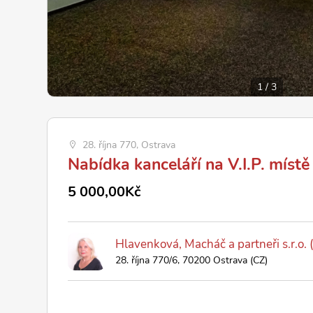
1
/
3
28. října 770, Ostrava
Nabídka kanceláří na V.I.P. místě
5 000,00Kč
Hlavenková, Macháč a partneři s.r.o.
28. října 770/6, 70200 Ostrava (CZ)