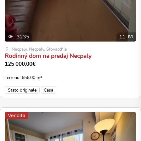
3235
11
Necpaly, Necpaly, Slovacchia
Rodinný dom na predaj Necpaly
125 000,00€
Terreno: 656.00 m²
Stato originale
Casa
Vendita