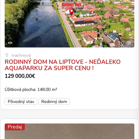
10
Ivachnová
RODINNÝ DOM NA LIPTOVE - NEĎALEKO
AQUAPARKU ZA SUPER CENU !
129 000,00€
Úžitková plocha: 148.00 m²
Pôvodný stav
Rodinný dom
Predaj