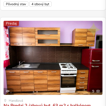
Pôvodný stav
4 izbový byt
Predaj
9
Handlová
Na Predaj 2-izbový byt, 63 m2 s balkónom,