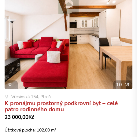
10
Vřesinská 154, Plzeň
K pronájmu prostorný podkrovní byt – celé
patro rodinného domu
23 000,00Kč
Úžitková plocha: 102.00 m²