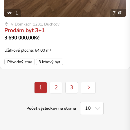
1
7
V Domkách 1231, Duchcov
Prodám byt 3+1
3 690 000,00Kč
Úžitková plocha: 64.00 m²
Pôvodný stav
3 izbový byt
1
2
3
Počet výsledkov na stranu