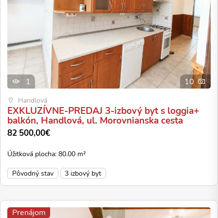
1
10
Handlová
EXKLUZÍVNE-PREDAJ 3-izbový byt s loggia+
balkón, Handlová, ul. Morovnianska cesta
82 500,00€
Úžitková plocha: 80.00 m²
Pôvodný stav
3 izbový byt
Prenájom