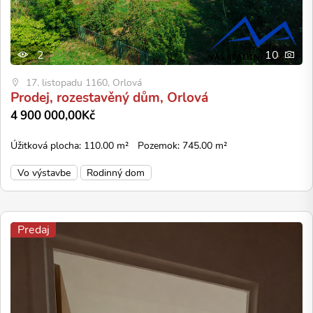
2
10
17. listopadu 1160, Orlová
Prodej, rozestavěný dům, Orlová
4 900 000,00Kč
Úžitková plocha: 110.00 m²
Pozemok: 745.00 m²
Vo výstavbe
Rodinný dom
Predaj