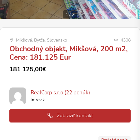
1
/
2
Mikšová, Bytča, Slovensko
4308
Obchodný objekt, Mikšová, 200 m2,
Cena: 181.125 Eur
181 125,00€
RealCorp s.r.o (22 ponúk)
lmravik
Zobraziť kontakt
Preložiť popis