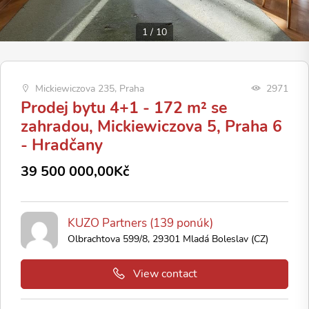
1
/
10
Mickiewiczova 235, Praha
2971
Prodej bytu 4+1 - 172 m² se
zahradou, Mickiewiczova 5, Praha 6
- Hradčany
39 500 000,00Kč
KUZO Partners (139 ponúk)
Olbrachtova 599/8, 29301 Mladá Boleslav (CZ)
View contact