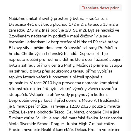
Translate description
Nabízíme unikátní světlý prostorný byt na Hradčanech.
Dispozice 4+1 s užitnou plochou 172 m2, s terasou 13 m2 a
zahradou 273 m2 (náš podíl je 1/3=91 m2). Byt se nachází ve
2.zvýšeném nadzemním podlaží v malé činžovní vile se 4
bytovými jednotkami v bezprostřední blízkosti Písecké brány,
Bílkovy vily s pěším dosahem Královské zahrady, Pražského
hradu, Chotkových i Letenských sadů. Dispozice 4+1 je
naprosto ideální pro rodinu s dětmi, které ocení úžasné spojení
bytu a zahrady přímo v centru Prahy. Možnost přímého vstupu
na zahradu z bytu přes soukromou terasu přímo vybízí za
teplých letních večerů k posezení s přáteli spojené s
grilováním. V roce 2010 byla provedena naprosto kompletní
rekonstrukce interiérů bytu, včetně výměny všech rozvodů a
stoupaček. Vytápění a ohřev vody je plynovým kotlem.
Bezproblémové parkování před domem. Metro A Hradčanská
je 5 minut pěší chůze. Tramvaje 2,12,18,20,23 pouze 1 minuta
chůze. Lékárna, obchody Tesco, Del Markt, drogerie DM a jiné
5 minut chůze. V ulici je anglická mateřská školka. Mezinárodní
škola Riverside School Prague -Junior High 7 minut chůze.
Prosím, nevolejte Realitní kanceláře. Děkuji. Prosím volejte jen