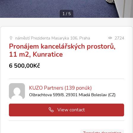
1
/
5
náměstí Prezidenta Masaryka 106, Praha
2724
Pronájem kancelářských prostorů,
11 m2, Kunratice
6 500,00Kč
KUZO Partners (139 ponúk)
Olbrachtova 599/8, 29301 Mladá Boleslav (CZ)
View contact
Translate description