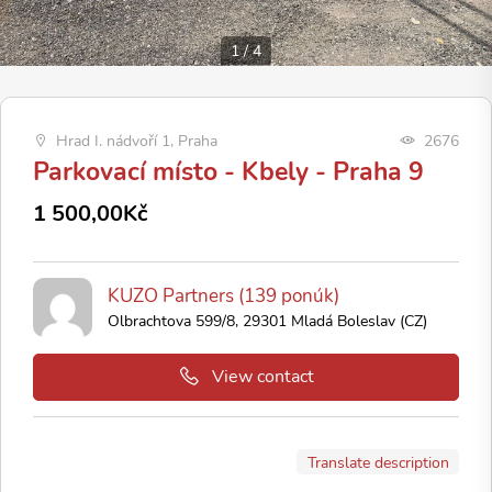
1
/
4
Hrad I. nádvoří 1, Praha
2676
Parkovací místo - Kbely - Praha 9
1 500,00Kč
KUZO Partners (139 ponúk)
Olbrachtova 599/8, 29301 Mladá Boleslav (CZ)
View contact
Translate description