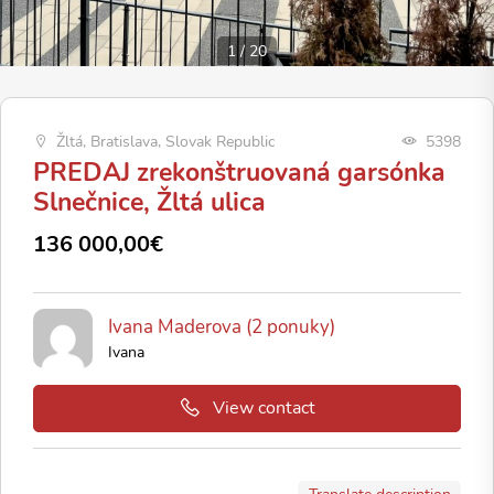
1
/
20
Žltá, Bratislava, Slovak Republic
5398
PREDAJ zrekonštruovaná garsónka
Slnečnice, Žltá ulica
136 000,00€
Ivana Maderova (2 ponuky)
Ivana
View contact
Translate description