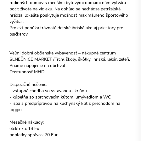
rodinných domov s menšími bytovými domami nám vytvára
pocit života na vidieku. Na dohľad sa nachádza petržalská
hrádza, lokalita poskytuje možnosť maximálneho športového
vyžitia .
Projekt ponúka trávnaté detské ihriská ako aj priestory pre
psíčkarov.
Veľmi dobrá občianska vybavenosť – nákupné centrum
SLNEČNICE MARKET /Trch/, školy, škôlky, ihriská, lekár, zeleň.
Priame napojenie na obchvat.
Dostupnosť MHD.
Dispozičné riešenie:
- vstupná chodba so vstavanou skriňou
- kúpeľňa so sprchovacím kútom, umývadlom a WC
- izba s predprípravou na kuchynský kút s prechodom na
loggiu
Mesačné náklady:
elektrika: 18 Eur
poplatky správca: 70 Eur