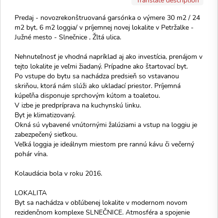
Predaj - novozrekonštruovaná garsónka o výmere 30 m2 / 24
m2 byt, 6 m2 loggia/ v príjemnej novej lokalite v Petržalke -
Južné mesto - Slnečnice , Žltá ulica.
Nehnuteľnosť je vhodná napríklad aj ako investícia, prenájom v
tejto lokalite je veľmi žiadaný. Prípadne ako štartovací byt.
Po vstupe do bytu sa nachádza predsieň so vstavanou
skriňou, ktorá nám slúži ako ukladací priestor. Príjemná
kúpeľňa disponuje sprchovým kútom a toaletou.
V izbe je predpríprava na kuchynskú linku.
Byt je klimatizovaný.
Okná sú vybavené vnútornými žalúziami a vstup na loggiu je
zabezpečený sieťkou.
Veľká loggia je ideálnym miestom pre rannú kávu či večerný
pohár vína.
Kolaudácia bola v roku 2016.
LOKALITA
Byt sa nachádza v obľúbenej lokalite v modernom novom
rezidenčnom komplexe SLNEČNICE. Atmosféra a spojenie