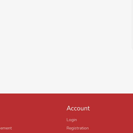
Account
Login
sement
Registration