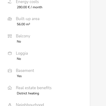
Energy costs
280.00 € / month
Built-up area
56.00 m²
Balcony
No
Loggia
No
Basement
Yes
Real estate benefits
District heating
Neighbourhood