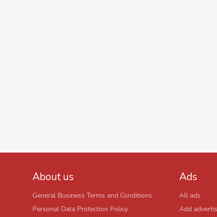
About us
Ads
General Business Terms and Conditions
All ads
Personal Data Protection Policy
Add adverti