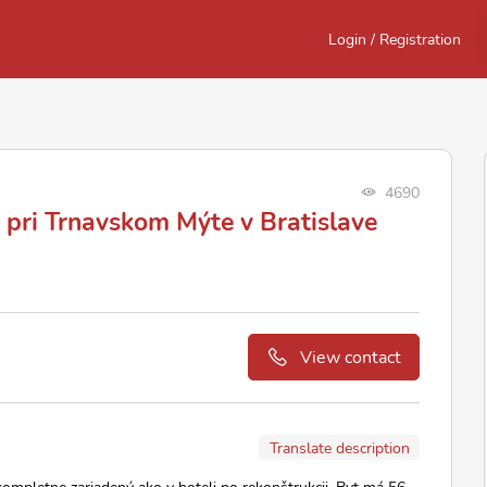
Login / Registration
4690
pri Trnavskom Mýte v Bratislave
View contact
Translate description
ompletne zariadený ako v hoteli po rekonštrukcii. Byt má 56