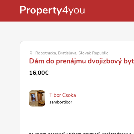
Robotnícka, Bratislava, Slovak Republic
Dám do prenájmu dvojizbový byt 
16,00€
Tibor Csoka
sambortibor
na prvom poschodí v tichom prostredí, nadštandadne a k