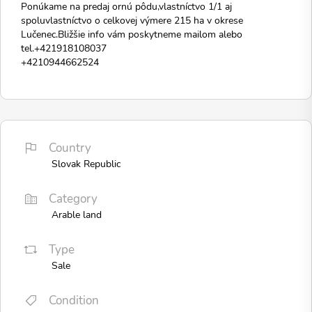
Ponúkame na predaj ornú pôdu,vlastníctvo 1/1 aj
spoluvlastníctvo o celkovej výmere 215 ha v okrese
Lučenec.Bližšie info vám poskytneme mailom alebo
tel.+421918108037
+4210944662524
Country
Slovak Republic
Category
Arable land
Type
Sale
Condition