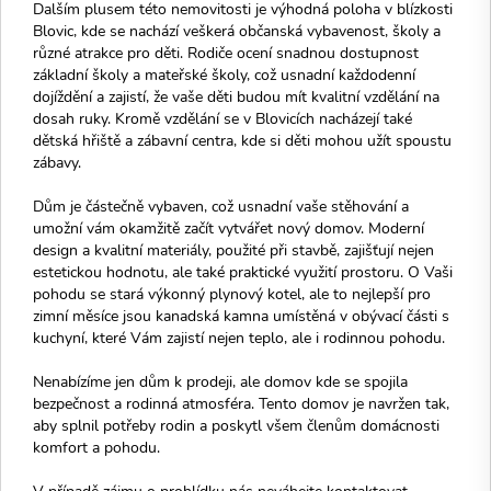
Dalším plusem této nemovitosti je výhodná poloha v blízkosti
Blovic, kde se nachází veškerá občanská vybavenost, školy a
různé atrakce pro děti. Rodiče ocení snadnou dostupnost
základní školy a mateřské školy, což usnadní každodenní
dojíždění a zajistí, že vaše děti budou mít kvalitní vzdělání na
dosah ruky. Kromě vzdělání se v Blovicích nacházejí také
dětská hřiště a zábavní centra, kde si děti mohou užít spoustu
zábavy.
Dům je částečně vybaven, což usnadní vaše stěhování a
umožní vám okamžitě začít vytvářet nový domov. Moderní
design a kvalitní materiály, použité při stavbě, zajišťují nejen
estetickou hodnotu, ale také praktické využití prostoru. O Vaši
pohodu se stará výkonný plynový kotel, ale to nejlepší pro
zimní měsíce jsou kanadská kamna umístěná v obývací části s
kuchyní, které Vám zajistí nejen teplo, ale i rodinnou pohodu.
Nenabízíme jen dům k prodeji, ale domov kde se spojila
bezpečnost a rodinná atmosféra. Tento domov je navržen tak,
aby splnil potřeby rodin a poskytl všem členům domácnosti
komfort a pohodu.
V případě zájmu o prohlídku nás neváhejte kontaktovat.