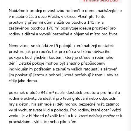
Nabízíme k prodeji novostavbu rodinného domu, nacházející se
v malebné části obce Přešín, v okrese Plzeň-jih. Tento
prostorný přízemní dům s užitnou plochou 141 m² a
zastavěnou plochou 170 m² poskytuje ideální prostředí pro
rodiny s dětmi a vytváří bezpečné a příjemné místo pro život.
Nemovitost se skládá ze tří pokojů, které nabízejí dostatek
prostoru jak pro rodiče, tak pro děti a velkého obývacího
pokoje s kuchyňským koutem, který je středem rodinného
dění. Dětské pokoje mohou být snadno přizpůsobeny
individuálním potřebám a zájmům vašich ratolestí, a zároveň
jim poskytují jistotu a pohodlí, které potřebují k tomu, aby se
cítily jako doma.
pozemek o ploše 942 m² nabízí dostatek prostoru pro hraní a
rodinné aktivity. Je ideální pro letní grilování nebo odpolední
hry s dětmi. Na zahradě si děti mohou bezpečně hrát, zatímco
vy si vychutnáváte klid a pohodu. Pro rodiny, které ocení vyžití
venku, je v blízkosti několik lesů a luk, které nabízejí možnost k
procházkám, cyklistice nebo piknikům.