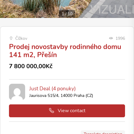
1
/
10
Čížkov
1996
Prodej novostavby rodinného domu
141 m2, Přešín
7 800 000,00Kč
Just Deal (4 ponuky)
Jaurisova 515/4, 14000 Praha (CZ)
View contact
Translate description