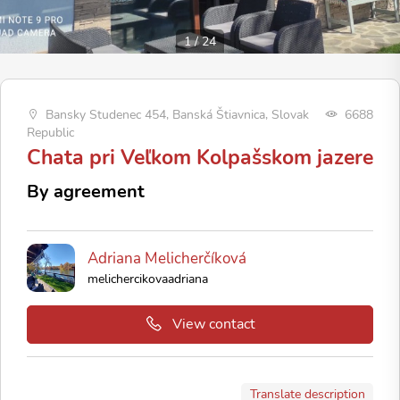
1
/
24
Bansky Studenec 454, Banská Štiavnica, Slovak
6688
Republic
Chata pri Veľkom Kolpašskom jazere
By agreement
Adriana Melicherčíková
melichercikovaadriana
View contact
Translate description