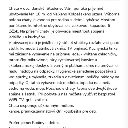
Chata v obci Banský Studenec Vám ponúka príjemné
ubytovanie len 10 m od Veľkého Kolpašského jazera. Výborná
poloha chaty je vhodná pre rodinu s deťmi, rybárov. Hosťom
ponúkame komfortné ubytovanie s celkovou kapacitou 6
lôžok. Na prízemí chaty je obyvacia miestnosť spojená
jedálňou a kuchyňou.
V obyvacej časti je jedálenský stôl, 4 stoličky, rozťahovací gauč,
stolík, komoda, šatníková skriňa, TV prijímač. Kuchynská linka
má základné vybavenie na prípravu jedál - vrátane chladničky,
mrazničky, mikrovlnnej rúry, rýchlovarnej kanvice a
sklokeramickej dosky s 2 varnými platňami, dres na umývanie
riadu, nádobu na odpadky. Hygienické zariadenie pozostáva z
wc, sprchy, umývadla, zrkadla s osvetlením, poličky, nádoby na
odpadky. Ostatná vybavenosť: metlička, lopatka na smeti,
vedro na vodu, mop. Poschodie chaty tvoria dve dvojlôžkové
spálne a šatník. Pri pobyte u nás môžete využívať bezplatné
WiFi, TV, grill, kotlinu.
Chata disponuje súkromným mólom,
kanoe, pramica,laminátový čln, kolobežka pre deti.
Preferujeme: Rodiny s deťmi.