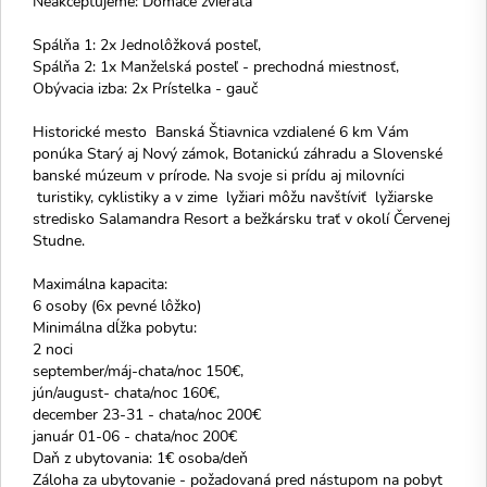
Neakceptujeme: Domáce zvieratá
Spálňa 1: 2x Jednolôžková posteľ,
Spálňa 2: 1x Manželská posteľ - prechodná miestnosť,
Obývacia izba: 2x Prístelka - gauč
Historické mesto Banská Štiavnica vzdialené 6 km Vám
ponúka Starý aj Nový zámok, Botanickú záhradu a Slovenské
banské múzeum v prírode. Na svoje si prídu aj milovníci
turistiky, cyklistiky a v zime lyžiari môžu navštíviť lyžiarske
stredisko Salamandra Resort a bežkársku trať v okolí Červenej
Studne.
Maximálna kapacita:
6 osoby (6x pevné lôžko)
Minimálna dĺžka pobytu:
2 noci
september/máj-chata/noc 150€,
jún/august- chata/noc 160€,
december 23-31 - chata/noc 200€
január 01-06 - chata/noc 200€
Daň z ubytovania: 1€ osoba/deň
Záloha za ubytovanie - požadovaná pred nástupom na pobyt