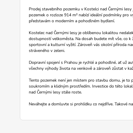
Prodej stavebního pozemku v Kostelci nad Černými lesy je 
pozemek o rozloze 914 m² nabízí ideální podmínky pro 
představám o moderním a pohodlném bydlení.
Kostelec nad Černými lesy je oblíbenou lokalitou nedale
dostupností velkoměsta. Na dosah budete mít vše, co k ži
sportovní a kulturní vyžití. Zároveň vás okolní příroda 
stráveného v zeleni.
Dopravní spojení s Prahou je rychlé a pohodlné, ať už 
všechny výhody života na venkově a zároveň zůstat v k
Tento pozemek není jen místem pro stavbu domu, je to pr
soukromím a klidným prostředím. Investice do této lokalit
nad Černými lesy stále roste.
Neváhejte a domluvte si prohlídku co nejdříve. Takové na