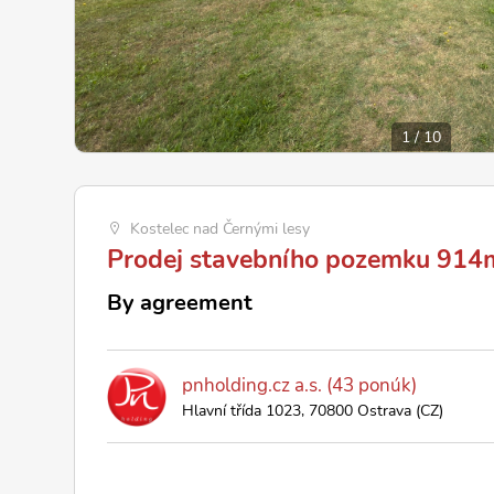
1
/
10
Kostelec nad Černými lesy
Prodej stavebního pozemku 914m²
By agreement
pnholding.cz a.s. (43 ponúk)
Hlavní třída 1023, 70800 Ostrava (CZ)