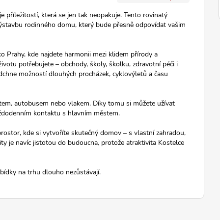
příležitostí, která se jen tak neopakuje. Tento rovinatý
výstavbu rodinného domu, který bude přesně odpovídat vašim
ko Prahy, kde najdete harmonii mezi klidem přírody a
votu potřebujete – obchody, školy, školku, zdravotní péči i
nadchne možností dlouhých procházek, cyklovýletů a času
autem, autobusem nebo vlakem. Díky tomu si můžete užívat
aždodenním kontaktu s hlavním městem.
ostor, kde si vytvoříte skutečný domov – s vlastní zahradou,
y je navíc jistotou do budoucna, protože atraktivita Kostelce
bídky na trhu dlouho nezůstávají.