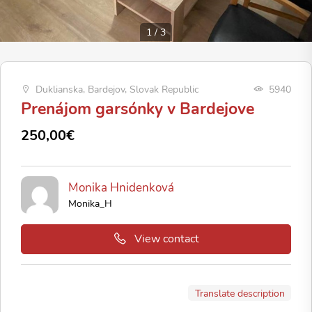
1
/
3
Duklianska, Bardejov, Slovak Republic
5940
Prenájom garsónky v Bardejove
250,00€
Monika Hnidenková
Monika_H
View contact
Translate description