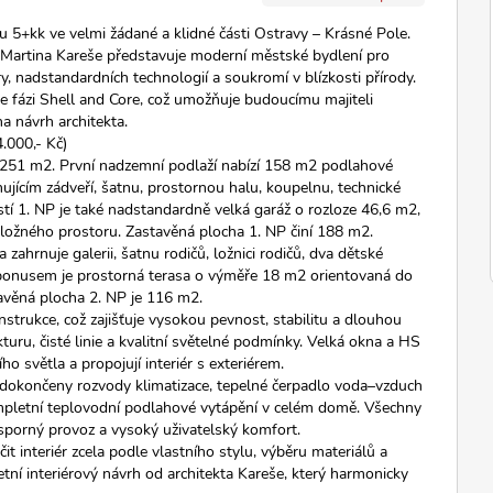
5+kk ve velmi žádané a klidné části Ostravy – Krásné Pole.
. Martina Kareše představuje moderní městské bydlení pro
ry, nadstandardních technologií a soukromí v blízkosti přírody.
e fázi Shell and Core, což umožňuje budoucímu majiteli
a návrh architekta.
.000,- Kč)
251 m2. První nadzemní podlaží nabízí 158 m2 podlahové
ujícím zádveří, šatnu, prostornou halu, koupelnu, technické
stí 1. NP je také nadstandardně velká garáž o rozloze 46,6 m2,
ložného prostoru. Zastavěná plocha 1. NP činí 188 m2.
ahrnuje galerii, šatnu rodičů, ložnici rodičů, dva dětské
bonusem je prostorná terasa o výměře 18 m2 orientovaná do
tavěná plocha 2. NP je 116 m2.
strukce, což zajišťuje vysokou pevnost, stabilitu a dlouhou
uru, čisté linie a kvalitní světelné podmínky. Velká okna a HS
ího světla a propojují interiér s exteriérem.
u dokončeny rozvody klimatizace, tepelné čerpadlo voda–vzduch
ompletní teplovodní podlahové vytápění v celém domě. Všechny
 úsporný provoz a vysoký uživatelský komfort.
 interiér zcela podle vlastního stylu, výběru materiálů a
etní interiérový návrh od architekta Kareše, který harmonicky