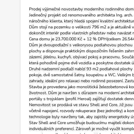
Prodej výjimečné novostavby moderního rodinného domu 
Jedinečný projekt od renomovaného architekta Ing. arch
náročného klienta, který hledá spojení kvalitní architektu
Dům stojí na pozemku o velikosti 796 m2 a je aktuálně v
dokončit interiér podle vlastních představ nebo navázat n
Cena domu je 23.700.000 Kč + 12 % DPH(celkem 26.544
Dům je dvoupodlažní s velkorysou podlahovou plochou 
plochy a disponuje praktickým dispozičním řešením zahrn
zázemí, jídelnu, kuchyň, obývací pokoj a pracovnu. Součá
která pohodlně pojme dvě vozidla a poskytne dostatek ú
Druhé nadzemní podlaží nabízí 93 m2 podlahové plochy a z
pokoje, dvě samostatné šatny, koupelnu a WC. Velkým 
zahrady, ideální pro relaxaci nebo rodinné posezení. Zas
Stavba je provedena jako monolitická železobetonová kon
životnost. Dům je navržen s důrazem na moderní architekt
portály s trojsklem (profil Heroal) zajišťují dostatek denn
Nemovitost se prodává ve stavu Shell and Core. Již jso
včetně napojení, rozvody rekuperace (bez jednotky) a k
technologie byly navrženy tak, aby zajistily energeticky
Stav Shell and Core umožňuje budoucímu majiteli dokončit
individuálních preferencí. Zároveň je možné využít kompl