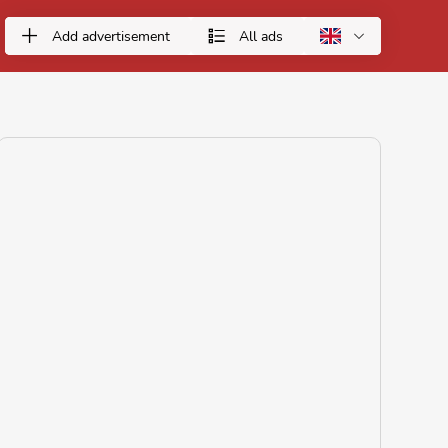
Add advertisement
All ads