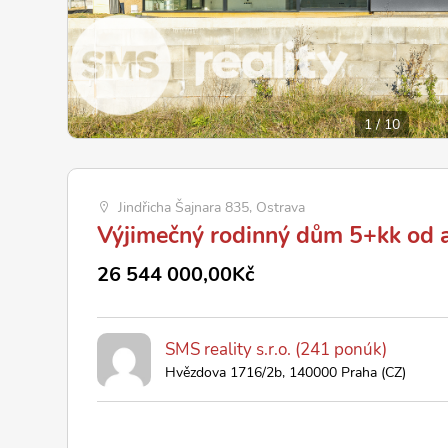
1
/
10
Jindřicha Šajnara 835, Ostrava
Výjimečný rodinný dům 5+kk od a
26 544 000,00Kč
SMS reality s.r.o. (241 ponúk)
Hvězdova 1716/2b, 140000 Praha (CZ)