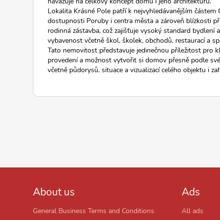
navazuje na celkový koncept domu i jeho architekturu.
Lokalita Krásné Pole patří k nejvyhledávanějším částem 
dostupnosti Poruby i centra města a zároveň blízkosti př
rodinná zástavba, což zajišťuje vysoký standard bydlení 
vybavenost včetně škol, školek, obchodů, restaurací a sp
Tato nemovitost představuje jedinečnou příležitost pro kl
provedení a možnost vytvořit si domov přesně podle své
včetně půdorysů, situace a vizualizací celého objektu i za
About us
Ads
General Business Terms and Conditions
All ads