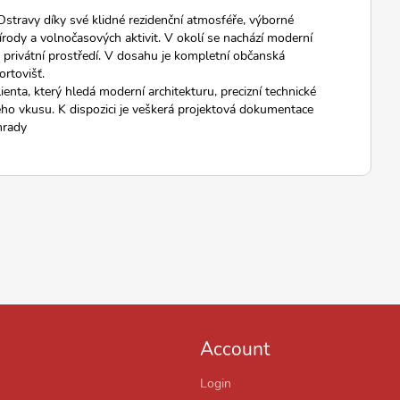
Ostravy díky své klidné rezidenční atmosféře, výborné
írody a volnočasových aktivit. V okolí se nachází moderní
a privátní prostředí. V dosahu je kompletní občanská
ortovišť.
ienta, který hledá moderní architekturu, precizní technické
ho vkusu. K dispozici je veškerá projektová dokumentace
hrady
Account
Login