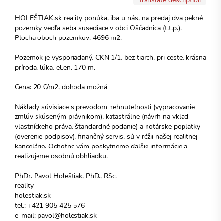
HOLEŠTIAK.sk reality ponúka, iba u nás, na predaj dva pekné
pozemky vedľa seba susediace v obci Oščadnica (t.t.p.).
Plocha oboch pozemkov: 4696 m2.
Pozemok je vysporiadaný, CKN 1/1, bez tiarch, pri ceste, krásna
príroda, lúka, el.en. 170 m.
Cena: 20 €/m2, dohoda možná
Náklady súvisiace s prevodom nehnuteľnosti (vypracovanie
zmlúv skúseným právnikom), katastrálne (návrh na vklad
vlastníckeho práva, štandardné podanie) a notárske poplatky
(overenie podpisov), finančný servis, sú v réžii našej realitnej
kancelárie. Ochotne vám poskytneme ďalšie informácie a
realizujeme osobnú obhliadku.
PhDr. Pavol Holeštiak, PhD., RSc.
reality
holestiak.sk
tel.: +421 905 425 576
e-mail: pavol@holestiak.sk