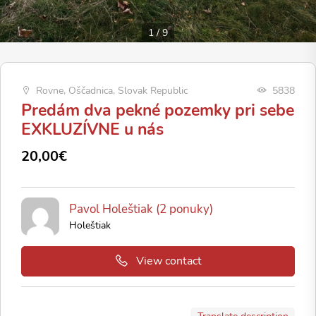
1
/
9
Rovne, Oščadnica, Slovak Republic
5838
Predám dva pekné pozemky pri sebe
EXKLUZÍVNE u nás
20,00€
Pavol Holeštiak (2 ponuky)
Holeštiak
View contact
Translate description