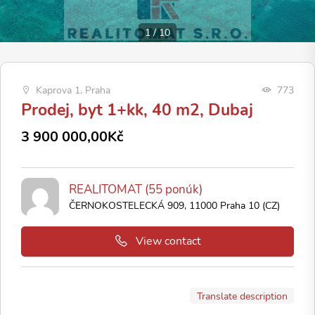
1
/
10
Kaprova 1, Praha
773
Prodej, byt 1+kk, 40 m2, Dubaj
3 900 000,00Kč
REALITOMAT (55 ponúk)
ČERNOKOSTELECKÁ 909, 11000 Praha 10 (CZ)
View contact
Translate description