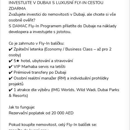
INVESTUJTE V DUBAJI S LUXUSNÍ FLY-IN CESTOU
ZDARMA
Zvažujete investici do nemovitosti v Dubaji, ale chcete si vše
osobně ověřit?
S DAMAC Fly-In Programem přiletíte do Dubaje na náklady
developera a investujete s jistotou.
Co je zahrnuto v Fly-In balíčku:
✔️ Zpáteční letenka (Economy / Business Class – až pro 2
osoby)
✔️ 5★ hotel, ubytování a stravování
✔️ VIP Marhaba servis na letišti
✔️ Prémiové transfery po Dubaji
✔️ Osobní realitní manažer (RM) a individuální prohlídky
projektů
✔️ 1 atrakce dle výběru (IMG Worlds, Wild Wadi, Dubai Parks
& Resorts)
Jak to funguje:
Rezervační poplatek od 20 000 AED
Pokud koupíte nemovitost, celý Fly-In balíček se: