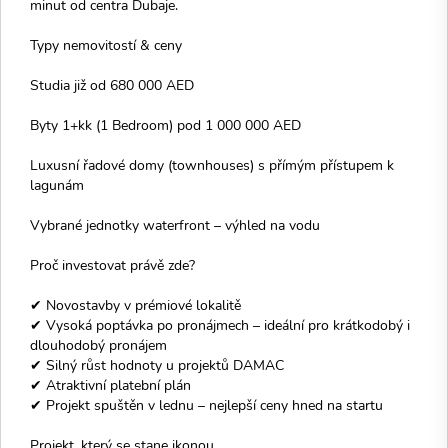
minut od centra Dubaje.
Typy nemovitostí & ceny
Studia již od 680 000 AED
Byty 1+kk (1 Bedroom) pod 1 000 000 AED
Luxusní řadové domy (townhouses) s přímým přístupem k
lagunám
Vybrané jednotky waterfront – výhled na vodu
Proč investovat právě zde?
✔ Novostavby v prémiové lokalitě
✔ Vysoká poptávka po pronájmech – ideální pro krátkodobý i
dlouhodobý pronájem
✔ Silný růst hodnoty u projektů DAMAC
✔ Atraktivní platební plán
✔ Projekt spuštěn v lednu – nejlepší ceny hned na startu
Projekt, který se stane ikonou.