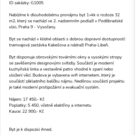
ID zakázky: G1005
Nabízíme k dlouhodobému pronájmu byt 1+kk o rozloze 32
m2, který se nachází ve 2. nadzemním podlaží v Poděbradské
ulici, Praha 9 - Vysočany.
Byt se nachází v klidné oblasti s dobrou dopravní dostupností:
tramvajová zastávka Kabešova a nádraží Praha-Libeň.
Byt disponuje obrovskými továrními okny a vysokými stropy
se zavěšenými designovými svítidly. Součástí je moderní
kuchyňská linka a vestavěné patro vhodné k spaní nebo
uložení věcí. Budova je vybavena wifi internetem, který je
součástí základního balíčku nájmu. Nedílnou součástí projektu
je také moderní protipožární a evakuační systém.
Nájem: 17 450,- Kč
Poplatky: 5 450, včetně elektřiny a internetu
Kauce: 22 900,- Kč
Byt je k dispozici ihned.