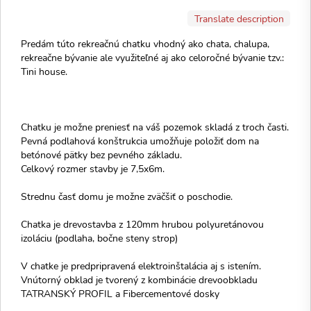
Translate description
Predám túto rekreačnú chatku vhodný ako chata, chalupa,
rekreačne bývanie ale využiteľné aj ako celoročné bývanie tzv.:
Tini house.
Chatku je možne preniesť na váš pozemok skladá z troch časti.
Pevná podlahová konštrukcia umožňuje položiť dom na
betónové pätky bez pevného základu.
Celkový rozmer stavby je 7,5x6m.
Strednu časť domu je možne zväčšiť o poschodie.
Chatka je drevostavba z 120mm hrubou polyuretánovou
izoláciu (podlaha, bočne steny strop)
V chatke je predpripravená elektroinštalácia aj s istením.
Vnútorný obklad je tvorený z kombinácie drevoobkladu
TATRANSKÝ PROFIL a Fibercementové dosky