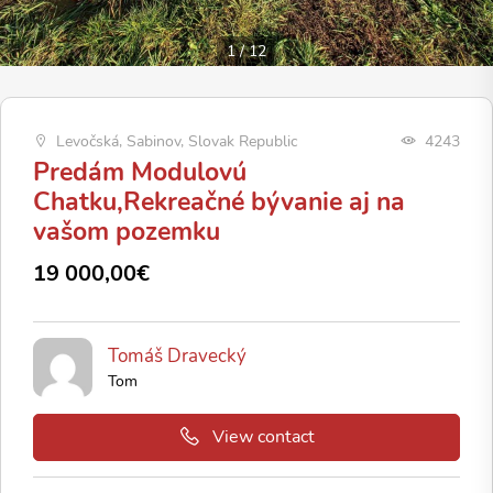
1
/
12
Levočská, Sabinov, Slovak Republic
4243
Predám Modulovú
Chatku,Rekreačné bývanie aj na
vašom pozemku
19 000,00€
Tomáš Dravecký
Tom
View contact