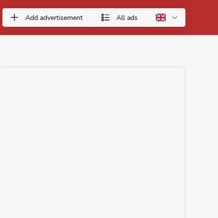
Add advertisement
All ads