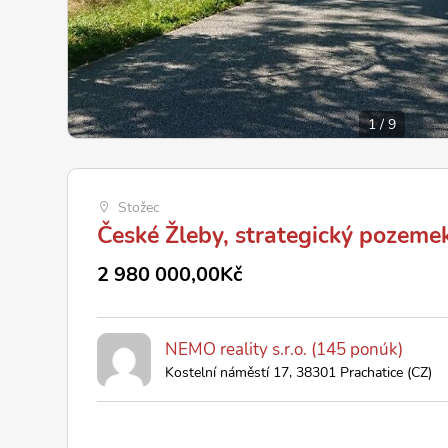
1
/
9
Stožec
České Žleby, strategický pozeme
2 980 000,00Kč
NEMO reality s.r.o. (145 ponúk)
Kostelní náměstí 17, 38301 Prachatice (CZ)