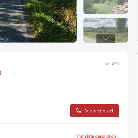
470
k
View contact
Translate description