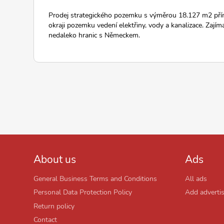
Prodej strategického pozemku s výměrou 18.127 m2 pří
okraji pozemku vedení elektřiny, vody a kanalizace. Zajímav
nedaleko hranic s Německem.
About us
Ads
General Business Terms and Conditions
All ads
Personal Data Protection Policy
Add adverti
Return policy
Contact