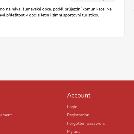
mo na návsi šumavské obce, podél průjezdní komunikace. Na
á příležitost v obci s letní i zimní sportovní turistikou
Account
Login
sement
Registration
Forgotten password
My ads