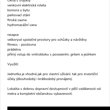
Okna s trojskly
venkovní elektrická roleta
komora u bytu
parkovací stání
finská sauna
hydromasážní vana
recepce
velkorysé společné prostory pro schůzky a návštěvy
fitness - posilovna
prádelna
přímý vstup do vnitrobloku s posezením, grilem a jezírkem
Využití:
Jednotka je vhodná jak pro vlastní užívání, tak pro investiční
účely (dlouhodobý i krátkodobý pronájem).
Lokalita s dobrou dopravní dostupností v pěší vzdálenosti od
metra a kompletní občanskou vybaveností.