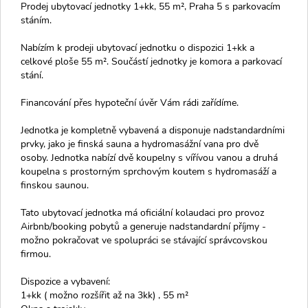
Prodej ubytovací jednotky 1+kk, 55 m², Praha 5 s parkovacím
stáním.
Nabízím k prodeji ubytovací jednotku o dispozici 1+kk a
celkové ploše 55 m². Součástí jednotky je komora a parkovací
stání.
Financování přes hypoteční úvěr Vám rádi zařídíme.
Jednotka je kompletně vybavená a disponuje nadstandardními
prvky, jako je finská sauna a hydromasážní vana pro dvě
osoby. Jednotka nabízí dvě koupelny s vířívou vanou a druhá
koupelna s prostorným sprchovým koutem s hydromasáží a
finskou saunou.
Tato ubytovací jednotka má oficiální kolaudaci pro provoz
Airbnb/booking pobytů a generuje nadstandardní příjmy -
možno pokračovat ve spolupráci se stávající správcovskou
firmou.
Dispozice a vybavení:
1+kk ( možno rozšířit až na 3kk) , 55 m²