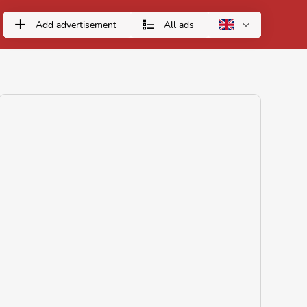
Add advertisement
All ads