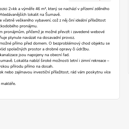
zici 2+kk a výměře 46 m², který se nachází v přízemí zděného
hledávanějších lokalit na Šumavě.
četně veškerého vybavení, což z něj činí ideální příležitost
krátkodobého pronájmu.
m pronájmům, přičemž je možné převzít i zavedené webové
ňuje plynule navázat na dosavadní provoz.
je možné přímo před domem. O bezproblémový chod objektu se
 úklid společných prostor a drobné opravy či údržbu.
 kanalizace jsou napojeny na obecní řad.
Šumavě. Lokalita nabízí široké možnosti letní i zimní rekreace –
avskou přírodu přímo na dosah.
 nebo zajímavou investiční příležitost, rád vám poskytnu více
 makléře.