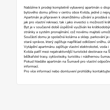
Nabízíme k prodeji kompletně vybavený apartmán o dispo
bytového domu přímo v centru obce Kvilda, jedné z nejvy
Apartmán je připraven k okamžitému užívání a prodává se v
jak pro vlastní rekreaci, tak i jako investici s možností 
Byt je v současné době úspěšně využíván ke krátkodobý
stránky a systém pronajímání, což novému majiteli umož
Součástí domu je společná kolárna a sklep, parkování 
stará správce, který zajišťuje například odklízení sněhu,
Vytápění apartmánu zajišťuje vlastní elektrokotel, voda i
Kvilda patří mezi nejatraktivnější turistické destinace na 
běžkařské trasy, cyklostezky, turistiku i nádhernou šum
Pokud hledáte apartmán na Šumavě pro vlastní odpočinek
informací.
Pro více informací nebo domluvení prohlídky kontaktujte