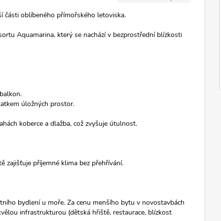
í části oblíbeného přímořského letoviska.
rtu Aquamarina, který se nachází v bezprostřední blízkosti
balkon.
tatkem úložných prostor.
hách koberce a dlažba, což zvyšuje útulnost.
 zajišťuje příjemné klima bez přehřívání.
lastního bydlení u moře. Za cenu menšího bytu v novostavbách
ělou infrastrukturou (dětská hřiště, restaurace, blízkost