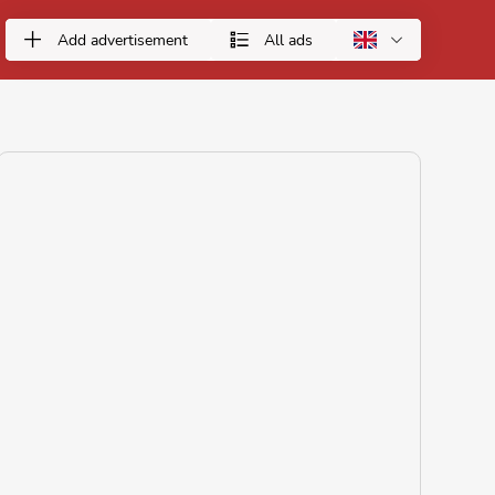
Add advertisement
All ads