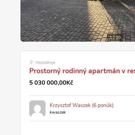
1
/
10
Mezizdroje
Prostorný rodinný apartmán v r
5 030 000,00Kč
Krzysztof Waszek (6 ponúk)
kwaszek