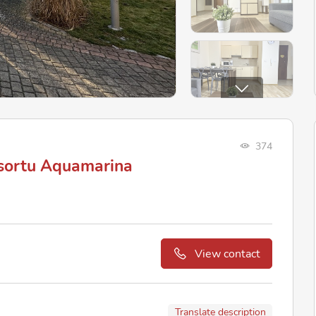
374
esortu Aquamarina
View contact
Translate description