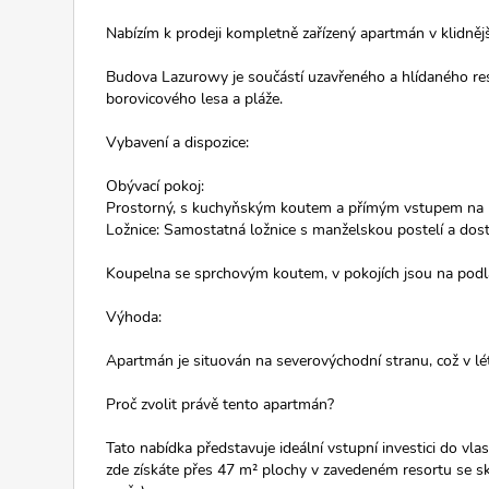
Nabízím k prodeji kompletně zařízený apartmán v klidnějš
Budova Lazurowy je součástí uzavřeného a hlídaného reso
borovicového lesa a pláže.
Vybavení a dispozice:
Obývací pokoj:
Prostorný, s kuchyňským koutem a přímým vstupem na 
Ložnice: Samostatná ložnice s manželskou postelí a dos
Koupelna se sprchovým koutem, v pokojích jsou na podla
Výhoda:
Apartmán je situován na severovýchodní stranu, což v létě
Proč zvolit právě tento apartmán?
Tato nabídka představuje ideální vstupní investici do v
zde získáte přes 47 m² plochy v zavedeném resortu se skv