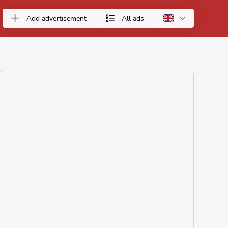
Add advertisement
All ads