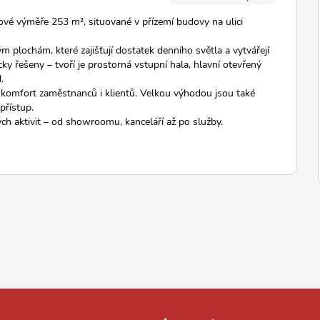
ové výměře 253 m², situované v přízemí budovy na ulici
 plochám, které zajišťují dostatek denního světla a vytvářejí
cky řešeny – tvoří je prostorná vstupní hala, hlavní otevřený
.
o komfort zaměstnanců i klientů. Velkou výhodou jsou také
přístup.
h aktivit – od showroomu, kanceláří až po služby.