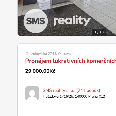
1
/
10
Vítkovická 2744, Ostrava
Pronájem lukrativních komerčních
29 000,00Kč
SMS reality s.r.o. (241 ponúk)
Hvězdova 1716/2b, 140000 Praha (CZ)