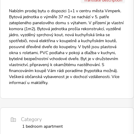
Nabízím prodej bytu o dispozici 1+1 v centru města Vimperk.
Bytová jednotka o výměře 37 m2 se nachází v 5. patře
zatepleného panelového domu s výtahem. V přízemí je vlastní
komora (1m2). Bytová jednotka prošla rekonstrukcí, vyzděné
jádro, vyzděný sprchový kout, nová kuchyňská linka se
spotřebiči, nová elektřina v koupelně a kuchyňském koutě,
posuvné dřevěné dveře do koupelny. V bytě jsou plastová
okna s roletami, PVC podlaha v pokoji a dlažba v kuchyni,
bytelné bezpečnostní vchodové dveře. Byt je v družstevním
vlastnictví, připravený k okamžitému nastěhování. S
financováním koupě Vám rádi poradíme (hypotéka možná).
Veškerá občanská vybavenost je v dochozí vzdálenosti. Více
informací u makléřky.
Category
1 bedroom apartment