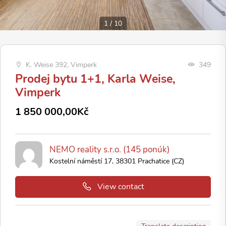
1
/
10
K. Weise 392, Vimperk
349
Prodej bytu 1+1, Karla Weise,
Vimperk
1 850 000,00Kč
NEMO reality s.r.o. (145 ponúk)
Kostelní náměstí 17, 38301 Prachatice (CZ)
View contact
Translate description