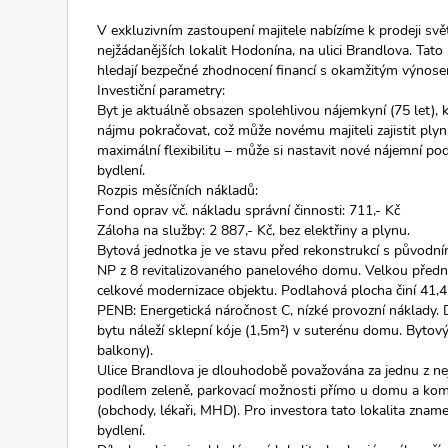
V exkluzivním zastoupení majitele nabízíme k prodeji svět
nejžádanějších lokalit Hodonína, na ulici Brandlova. Tato n
hledají bezpečné zhodnocení financí s okamžitým výnose
Investiční parametry:
Byt je aktuálně obsazen spolehlivou nájemkyní (75 let), k
nájmu pokračovat, což může novému majiteli zajistit ply
maximální flexibilitu – může si nastavit nové nájemní pod
bydlení.
Rozpis měsíčních nákladů:
Fond oprav vč. nákladu správní činnosti: 711,- Kč
Záloha na služby: 2 887,- Kč, bez elektřiny a plynu.
Bytová jednotka je ve stavu před rekonstrukcí s původn
NP z 8 revitalizovaného panelového domu. Velkou předno
celkové modernizace objektu. Podlahová plocha činí 41,4
PENB: Energetická náročnost C, nízké provozní náklady
bytu náleží sklepní kóje (1,5m²) v suterénu domu. Bytový 
balkony).
Ulice Brandlova je dlouhodobě považována za jednu z ne
podílem zeleně, parkovací možnosti přímo u domu a kom
(obchody, lékaři, MHD). Pro investora tato lokalita zna
bydlení.