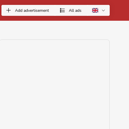
Add advertisement
All ads