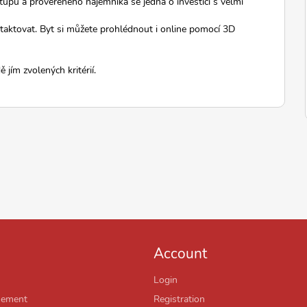
tupu a prověřeného nájemníka se jedná o investici s velmi
ntaktovat. Byt si můžete prohlédnout i online pomocí 3D
 jím zvolených kritérií.
Account
Login
sement
Registration