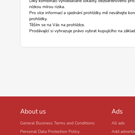
Díky kombinaci vyhledávané lokality, bezbariérového přís
nízkou mírou rizika.
Pro více informací a sjednání prohlídky mě neváhejte ko
prohlídky.
Těším se na Vás na prohlídce.
Prodávající si vyhrazuje právo vybrat kupujícího na základě
About us
Ads
General Business Terms and Conditions
All ads
Personal Data Protection Policy
Add adverti