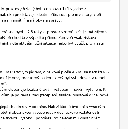
lý, prakticky řešený byt o dispozici 1+1 v jedné z
abídka představuje ideální příležitost pro investory, kteří
m a minimálními nároky na správu.
terá zde bydlí už 3 roky, o prostor vzorně pečuje, má zájem v
nulý přechod bez výpadku příjmu. Zároveň však získává
mínky dle aktuální tržní situace, nebo byt využít pro vlastní
ím umakartovým jádrem, o celkové ploše 45 m² se nachází v 6.
stí je nový prostorný balkon, který byl vybudován v rámci
 m².
. Dům disponuje bezbariérovým vstupem i novým výtahem. K
dům je po revitalizaci (zateplení, fasáda, plastová okna, nové
jlepších adres v Hodoníně. Nabízí klidné bydlení s vysokým
pletní občanskou vybavenost v docházkové vzdálenosti
mená trvalou vysokou poptávku po nájemním i vlastnickém