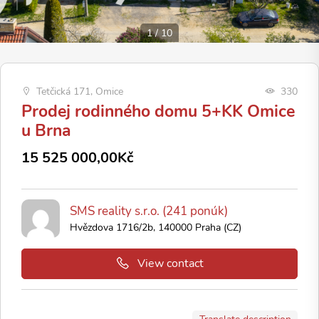
1
/
10
Tetčická 171, Omice
330
Prodej rodinného domu 5+KK Omice
u Brna
15 525 000,00Kč
SMS reality s.r.o. (241 ponúk)
Hvězdova 1716/2b, 140000 Praha (CZ)
View contact
Translate description