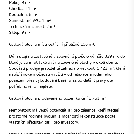
Pokoj: 9 m²
Chodba: 11 m²
Koupelna: 6 m²
Samostatné WC: 1 m²
Technická místnost: 2 m²
Sklep: 9 m²
Celková plocha místností činí přibližně 106 m².
Dům stojí na zastavěné a zpevněné ploše o výměře 329 m², do
které je zahrnut také dvůr a zpevněné plochy v okolí domu.
Součástí prodeje je rozlehlá zahrada o velikosti 1 422 m², která
nabízí široké možnosti využití – od relaxace a rodinného
posezení přes vybudování bazénu až po další úpravy dle
potřeb nového majitele.
Celková plocha prodávaného pozemku činí 1 751 m².
Nemovitost má velký potenciál jak pro zájemce, kteří hledají
prostorné rodinné bydlení s možností rekonstrukce podle
vlastních představ, tak i pro investory.
Díky velikosti pozemku a jeho umístění se nabízí také možnost