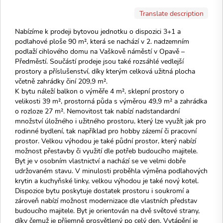
Translate description
Nabízíme k prodeji bytovou jednotku o dispozici 3+1 a
podlahové ploše 90 m², která se nachází v 2. nadzemním
podlaží cihlového domu na Vaškově náměstí v Opavě –
Předměstí. Součástí prodeje jsou také rozsáhlé vedlejší
prostory a příslušenství, díky kterým celková užitná plocha
včetně zahrádky činí 209,9 m².
K bytu náleží balkon o výměře 4 m², sklepní prostory o
velikosti 39 m², prostorná půda s výměrou 49,9 m² a zahrádka
o rozloze 27 m². Nemovitost tak nabízí nadstandardní
množství úložného i užitného prostoru, který lze využít jak pro
rodinné bydlení, tak například pro hobby zázemí či pracovní
prostor. Velkou výhodou je také půdní prostor, který nabízí
možnost přestavby či využití dle potřeb budoucího majitele.
Byt je v osobním vlastnictví a nachází se ve velmi dobře
udržovaném stavu. V minulosti proběhla výměna podlahových
krytin a kuchyňské linky, velkou výhodou je také nový kotel.
Dispozice bytu poskytuje dostatek prostoru i soukromí a
zároveň nabízí možnost modernizace dle vlastních představ
budoucího majitele. Byt je orientován na dvě světové strany,
díky čemuž je příjemně prosvětlený po celý den. Vytápění je