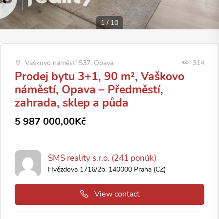
1
/
10
Vaškovo náměstí 537, Opava
314
Prodej bytu 3+1, 90 m², Vaškovo
náměstí, Opava – Předměstí,
zahrada, sklep a půda
5 987 000,00Kč
SMS reality s.r.o. (241 ponúk)
Hvězdova 1716/2b, 140000 Praha (CZ)
View contact