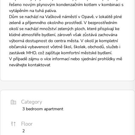
řešeno novým plynovým kondenzačním kotlem v kombinaci s
vytápěním na tuhá paliva.
Dům se nachází na Vaškově náměstí v Opavě, v lokalitě plné
zeleně a příjemného okolního prostředí. V bezprostředním
okolí se nachází množství zelených ploch, které přispívají ke
klidné atmosféře bydlení, zároveň však zůstává zachována
výborná dostupnost do centra města. V okolí je kompletní
občanská vybavenost včetně škol, školek, obchodů, služeb i
zastávek MHD, což zajišťuje komfortní městské bydlení.
V případě zájmu o více informací nebo sjednání prohlídky mě
neváhejte kontaktovat
Category
3 bedroom apartment
Floor
2