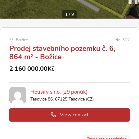
1
/
9
Božice
312
Prodej stavebního pozemku č. 6,
864 m² - Božice
2 160 000,00Kč
Housify s.r.o. (29 ponúk)
Tasovice 86, 67125 Tasovice (CZ)
View contact
Translate description