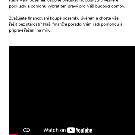
podklady a pomohu vybrat ten pravý pro Váš budoucí domov.
Zvažujete financování koupě pozemku úvěrem a chcete vše
řešit bez starostí? Naši finanční poradci Vám rádi pomohou a
připraví řešení na míru.