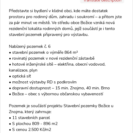
Představte si bydlení v klidné obci, kde máte dostatek
prostoru pro rodinný dům, zahradu i soukromí – a přitom jste
za pár minut ve městě. Ve středu obce Božice vzniká nová
rezidenční lokalita rodinných domů, jejíž součástí je i tento
stavební pozemek připravený pro výstavbu.
Nabízený pozemek č. 6
• stavební pozemek o výměře 864 m²
• rovinatý pozemek v nové rezidenční zástavbě
• hotové inženýrské sítě – elektřina, obecní vodovod,
kanalizace, plyn
• optická síť
• možnost výstavby RD s podkrovím
• dopravní dostupnost – 15 min. Znojmo, 40 min. Brno
• Božice – obec s výbornou občanskou vybaveností
Pozemek je součástí projektu Stavební pozemky Božice u
Znojma, který zahrnuje:
• 11 stavebních parcel
• S plochou 809 - 896 m2
• S cenou 2.500 Kč/m2