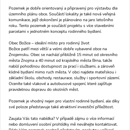
Pozemek je dobře orientovaný a připravený pro výstavbu dle
územního plánu obce. Součástí lokality je také nová veřejná
komunikace, jejíž dokončení je plánováno na jaro letošního
roku. Tento pozemek je součástí projektu s více stavebními
parcelami v jednotném konceptu rodinného bydlení.
Obec Božice – ideální místo pro rodinný život
Božice patří mezi větší a velmi dobře vybavené obce na
Znojemsku. Obec se nachází přibližně 15 minut od okresního
města Znojma a 40 minut od krajského města Brna, takže
nabízí pohodlnou dostupnost za prací i službami, a zároveň
klidné bydlení mimo ruch města. V obci najdete mateřskou i
základní školu, obchody, restaurace, služby i sportovní zázemí.
Oceníte také vlakové a autobusové spojení, které zajišťuje
pravidelnou dopravu do okolních měst.
Pozemek je vhodný nejen pro vlastní rodinné bydlení, ale díky
své poloze představuje také atraktivní investiční příležitost.
Zaujala Vás tato nabídka? V případě zájmu o více informací
nebo domluvení osobní prohlídky mě neváhejte kontaktovat.
Ráda Vám pozemek osobně představím, poskytnu veškeré