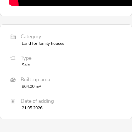
Category
Land for family houses
Type
Sale
Built-up area
864.00 m²
Date of adding
21.05.2026