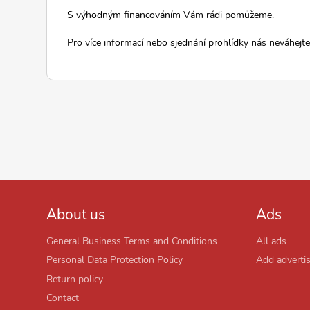
S výhodným financováním Vám rádi pomůžeme.
Pro více informací nebo sjednání prohlídky nás neváhejte
About us
Ads
General Business Terms and Conditions
All ads
Personal Data Protection Policy
Add adverti
Return policy
Contact