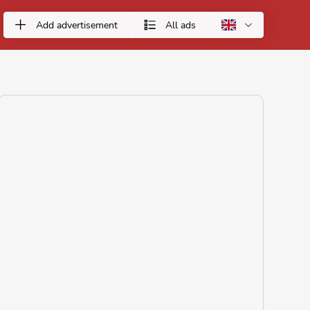
Add advertisement
All ads