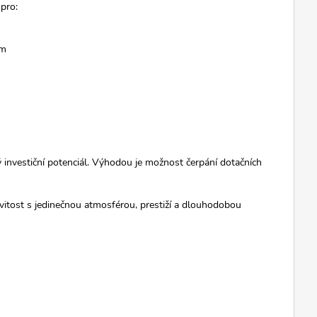
 pro:
um
ý investiční potenciál. Výhodou je možnost čerpání dotačních
movitost s jedinečnou atmosférou, prestiží a dlouhodobou