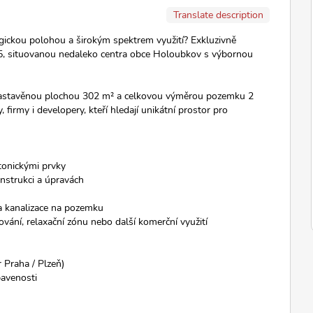
Translate description
gickou polohou a širokým spektrem využití? Exkluzivně
905, situovanou nedaleko centra obce Holoubkov s výbornou
, zastavěnou plochou 302 m² a celkovou výměrou pozemku 2
firmy i developery, kteří hledají unikátní prostor pro
ktonickými prvky
onstrukci a úpravách
 a kanalizace na pozemku
ání, relaxační zónu nebo další komerční využití
 Praha / Plzeň)
bavenosti