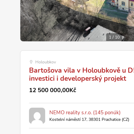
1
/
10
Holoubkov
Bartošova vila v Holoubkově u D5
investici i developerský projekt
12 500 000,00Kč
NEMO reality s.r.o. (145 ponúk)
Kostelní náměstí 17, 38301 Prachatice (CZ)