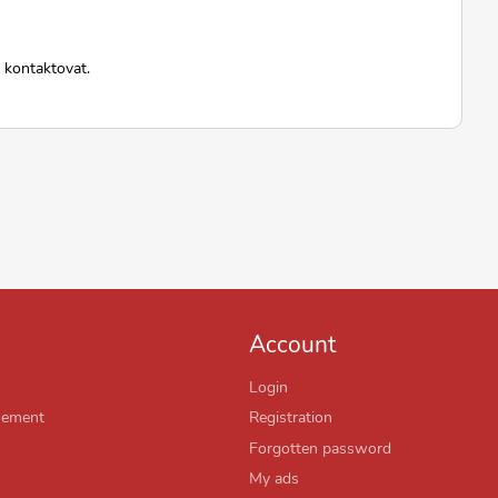
 kontaktovat.
Account
Login
sement
Registration
Forgotten password
My ads