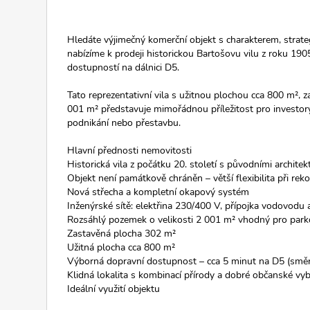
Hledáte výjimečný komerční objekt s charakterem, strate
nabízíme k prodeji historickou Bartošovu vilu z roku 1
dostupností na dálnici D5.
Tato reprezentativní vila s užitnou plochou cca 800 m²
001 m² představuje mimořádnou příležitost pro investory, 
podnikání nebo přestavbu.
Hlavní přednosti nemovitosti
Historická vila z počátku 20. století s původními archite
Objekt není památkově chráněn – větší flexibilita při rek
Nová střecha a kompletní okapový systém
Inženýrské sítě: elektřina 230/400 V, přípojka vodovodu
Rozsáhlý pozemek o velikosti 2 001 m² vhodný pro parkov
Zastavěná plocha 302 m²
Užitná plocha cca 800 m²
Výborná dopravní dostupnost – cca 5 minut na D5 (směr
Klidná lokalita s kombinací přírody a dobré občanské vy
Ideální využití objektu