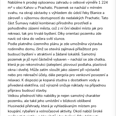
Nabízíme k prodeji oplocenou zahradu o celkové výměře 1 224
m² v obci Kahov u Prachatic. Pozemek se nachází v mírném
svahu, na okraji zástavby s výhledem do údolí řeky Blanice a
zároveň s výbornou dostupností do nedalekých Prachatic. Tato
část Šumavy nabízí kombinaci přírodního prostředí a
pohodlného zázemí města, což z ní činí ideální místo jak pro
rekreaci, tak pro trvalé bydlení. Díky orientaci pozemku zde
navíc od rána do večera svítí slunce.
Podle platného územního plánu je zde umožněna výstavba
rodinného domu, čímž se otevírá zajímavá příležitost pro
budoucí bydlení v atraktivní a žádané lokalitě. Samotný
pozemek je již nyní částečně vybaven – nachází se zde chatka,
která je po rekonstrukci (zateplení, plovoucí podlaha, plastová
okna i dveře). Může zatím sloužit jako zázemí při výstavbě
nebo pro rekreační účely, dále pergola pro venkovní posezení a
relaxaci. K dispozici je kopaná studna s dostatkem vody a
přivedená elektřina, což výrazně snižuje náklady na případnou
přípravu budoucí stavby.
Velkou předností této nabídky je nejen samotný charakter
pozemku, ale také jeho umístění v blízkosti oblíbené
Husinecké přehrady, která je vyhledávaným místem pro
koupání, rybaření a volnočasové aktivity. Okolí nabízí široké