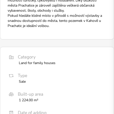
možnosti turistiky, cyklovýletů i houbaření. Díky blízkosti
města Prachatice je zároveň zajištěna veškerá občanská
vybavenost, školy, obchody i služby.
Pokud hledáte klidné místo v přírodě s možností výstavby a
snadnou dostupností do města, tento pozemek v Kahově u
Prachatic je ideální volbou.
Category
Land for family houses
Type
Sale
Built-up area
1 224.00 m²
Date of adding