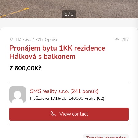
1
/
8
Hálkova 1725, Opava
287
Pronájem bytu 1KK rezidence
Hálková s balkonem
7 600,00Kč
SMS reality s.r.o. (241 ponúk)
Hvězdova 1716/2b, 140000 Praha (CZ)
View contact
Translate description