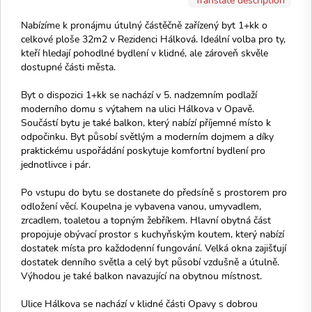
Nabízíme k pronájmu útulný částěčně zařízený byt 1+kk o
celkové ploše 32m2 v Rezidenci Hálková. Ideální volba pro ty,
kteří hledají pohodlné bydlení v klidné, ale zároveň skvěle
dostupné části města.
Byt o dispozici 1+kk se nachází v 5. nadzemním podlaží
moderního domu s výtahem na ulici Hálkova v Opavě.
Součástí bytu je také balkon, který nabízí příjemné místo k
odpočinku. Byt působí světlým a moderním dojmem a díky
praktickému uspořádání poskytuje komfortní bydlení pro
jednotlivce i pár.
Po vstupu do bytu se dostanete do předsíně s prostorem pro
odložení věcí. Koupelna je vybavena vanou, umyvadlem,
zrcadlem, toaletou a topným žebříkem. Hlavní obytná část
propojuje obývací prostor s kuchyňským koutem, který nabízí
dostatek místa pro každodenní fungování. Velká okna zajišťují
dostatek denního světla a celý byt působí vzdušně a útulně.
Výhodou je také balkon navazující na obytnou místnost.
Ulice Hálkova se nachází v klidné části Opavy s dobrou