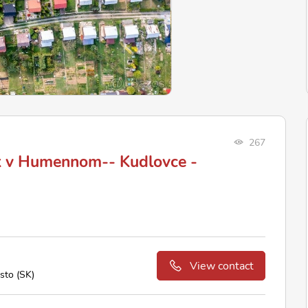
267
k v Humennom-- Kudlovce -
View contact
sto (SK)