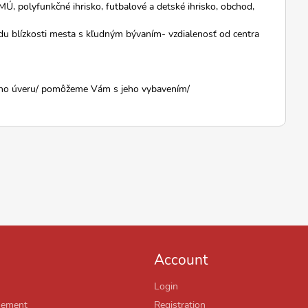
, polyfunkčné ihrisko, futbalové a detské ihrisko, obchod,
odu blízkosti mesta s kľudným bývaním- vzdialenosť od centra
neho úveru/ pomôžeme Vám s jeho vybavením/
Account
Login
sement
Registration