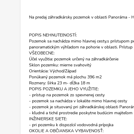
Na predaj záhradkársky pozemok v oblasti Panoráma -
POPIS NEHNUTEľNOSTÍ:
Pozemok sa nachádza mimo hlavnej cesty,s prístupom po
panoramatickým výhľadom na pohorie v oblasti. Prístup 
VŠEOBECNE:
Účel využitia: pozemok určený na záhradkárčenie
Sklon pozemku: mierne svahovitý
Orientácia: Východ/Západ
Ponúkaný pozemok má plochu 396 m2
Rozmery: šírka 23 m- dĺžka 18 m
POPIS POZEMKU A JEHO VYUŽITIE:
- prístup na pozemok zo spevnenej cesty
- pozemok sa nachádza v lokalite mimo hlavnej cesty
- pozemok je situovaný pri záhradkárskej oblasti Panor
- kľudné a tiché prostredie poskytne budúcim majiteľom
INŽINIERSKE SIETE:
- pri pozemku k dispozícií vodovodná prípojka
OKOLIE A OBČIANSKA VYBAVENOSŤ: