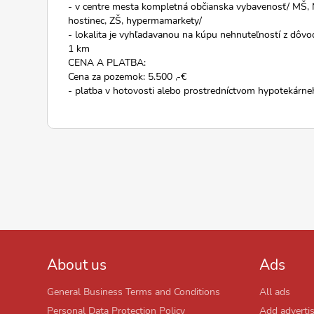
- v centre mesta kompletná občianska vybavenosť/ MŠ, MÚ
hostinec, ZŠ, hypermamarkety/
- lokalita je vyhľadavanou na kúpu nehnuteľností z dôv
1 km
CENA A PLATBA:
Cena za pozemok: 5.500 ,-€
- platba v hotovosti alebo prostredníctvom hypotekár
About us
Ads
General Business Terms and Conditions
All ads
Personal Data Protection Policy
Add adverti