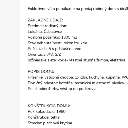
Exkluzívne vám ponúkame na predaj rodinný dom s ide
ZÁKLADNÉ ÚDAJE:
Predmet: rodinný dom
Lokalita: Čabalovce
Rozloha pozemku: 1305 m2
Stav nehnuteľnosti: rekonštrukcia
Počet izieb: 5 s príslušenstvom
Orientácia: J/V, S/Z
Inžinierske siete: voda- vlastná studňa,žumpa, elektrina
POPIS DOMU:
Prízemie: vstupná chodba, 1x izba, kuchyňa, kúpeľňa, WC
Pivničný priestor: kotolňa, technická miestnosť, pivnica- 
Poschodie: 4 izby, výstup do podkrovia
KONŠTRUKCIA DOMU:
Rok kolaudácie: 1980
Konštrukcia: tehla
Strecha: plechová krytina