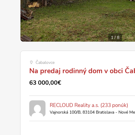
1
/
8
Čabalovce
Na predaj rodinný dom v obci Ča
63 000,00€
RECLOUD Reality a.s. (233 ponúk)
Vajnorská 100/B, 83104 Bratislava - Nové Me