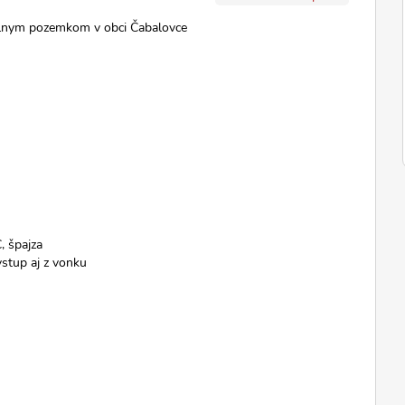
álnym pozemkom v obci Čabalovce
, špajza
vstup aj z vonku