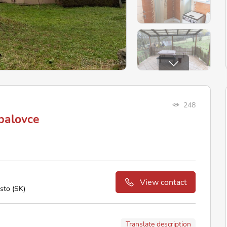
248
balovce
View contact
sto (SK)
Translate description