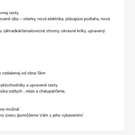
vnej cesty
ované izby – stierky, nová elektrika, plávajúce podlahy, nová
u záhradkárčenia/ovocné stromy, okrasné kríky, upravený
 vzdialenej od obce 5km
, cyklochodníky a upravené cesty
úka oddych , relax a chalupárčenie.
cene možná/
neho úveru /pomôžeme Vám s jeho vybavením/