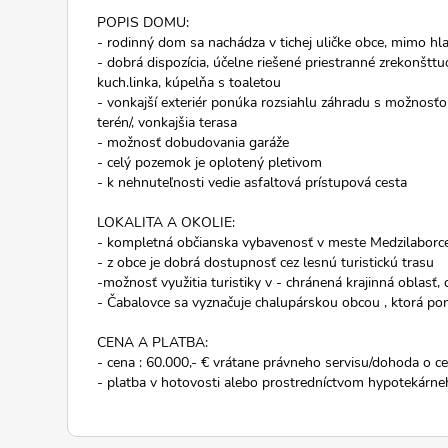
POPIS DOMU:
- rodinný dom sa nachádza v tichej uličke obce, mimo hla
- dobrá dispozícia, účelne riešené priestranné zrekonšttu
kuch.linka, kúpelňa s toaletou
- vonkajší exteriér ponúka rozsiahlu záhradu s možnosťo
terén/, vonkajšia terasa
- možnosť dobudovania garáže
- celý pozemok je oplotený pletivom
- k nehnuteľnosti vedie asfaltová prístupová cesta
LOKALITA A OKOLIE:
- kompletná občianska vybavenosť v meste Medzilaborce
- z obce je dobrá dostupnosť cez lesnú turistickú trasu
-možnosť využitia turistiky v - chránená krajinná oblasť
- Čabalovce sa vyznačuje chalupárskou obcou , ktorá pon
CENA A PLATBA:
- cena : 60.000,- € vrátane právneho servisu/dohoda o 
- platba v hotovosti alebo prostredníctvom hypotekár