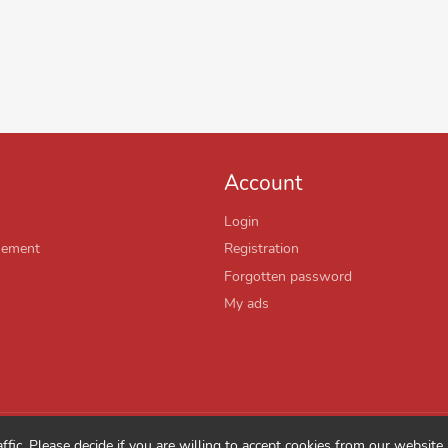
Account
Login
sement
Registration
Forgotten password
My ads
fic. Please decide if you are willing to accept cookies from our website.