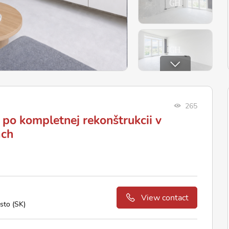
265
 po kompletnej rekonštrukcii v
ach
View contact
sto (SK)