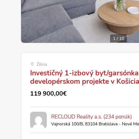
1
/
10
Žilina
Investičný 1-izbový byt/garsónka
developérskom projekte v Košici
119 900,00€
RECLOUD Reality a.s. (234 ponúk)
Vajnorská 100/B, 83104 Bratislava - Nové Me