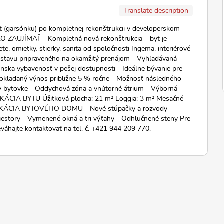
Translate description
t (garsónku) po kompletnej rekonštrukcii v developerskom
LO ZAUJÍMAŤ - Kompletná nová rekonštrukcia – byt je
e, omietky, stierky, sanita od spoločnosti Ingema, interiérové
o stavu pripraveného na okamžitý prenájom - Vyhľadávaná
anska vybavenosť v pešej dostupnosti - Ideálne bývanie pre
dpokladaný výnos približne 5 % ročne - Možnosť následného
 v bytovke - Oddychová zóna a vnútorné átrium - Výborná
KÁCIA BYTU Úžitková plocha: 21 m² Loggia: 3 m² Mesačné
ECIFIKÁCIA BYTOVÉHO DOMU - Nové stúpačky a rozvody -
iestory - Vymenené okná a tri výťahy - Odhlučnené steny Pre
eváhajte kontaktovať na tel. č. +421 944 209 770.