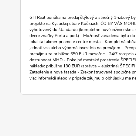
GH Real ponúka na predaj štýlový a slnečný 1-izbový by
projekte na Kysuckej ulici v Košiciach. ČO BY VÁS MOH
vyhotovený do štandardu (kompletne nové inžinierske siet
dvere značky Porta a pod.) - Možnosť zariadenia bytu d
lokalita takmer priamo v centre mesta - Kompletná obči
jednotlivca alebo výborná investícia na prenájom - Pre
prenájmu za približne 650 EUR mesačne - 24/7 recepcia
dostupnosť MHD - Pokojné mestské prostredie ŠPECIFI
náklady: približne 130 EUR (správca + elektrina) ŠP
Zateplenie a nová fasáda - Zrekonštruované spoločné pr
viac informácií alebo v prípade záujmu o obhliadku ma n