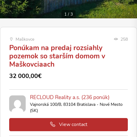
1
/
3
Maškovce
258
Ponúkam na predaj rozsiahly
pozemok so starším domom v
Maškovciaach
32 000,00€
RECLOUD Reality a.s. (236 ponúk)
Vajnorská 100/B, 83104 Bratislava - Nové Mesto
(SK)
View contact