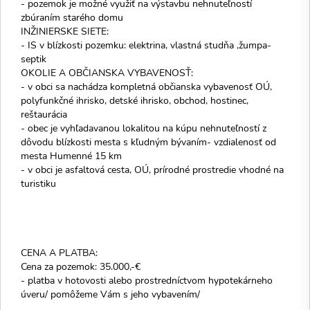
- pozemok je možné využiť na výstavbu nehnuteľností
zbúraním starého domu
INŽINIERSKE SIETE:
- IS v blízkosti pozemku: elektrina, vlastná studňa ,žumpa-
septik
OKOLIE A OBČIANSKA VYBAVENOSŤ:
- v obci sa nachádza kompletná občianska vybavenosť OÚ,
polyfunkčné ihrisko, detské ihrisko, obchod, hostinec,
reštaurácia
- obec je vyhľadavanou lokalitou na kúpu nehnuteľností z
dôvodu blízkosti mesta s kľudným bývaním- vzdialenosť od
mesta Humenné 15 km
- v obci je asfaltová cesta, OÚ, prírodné prostredie vhodné na
turistiku
CENA A PLATBA:
Cena za pozemok: 35.000,-€
- platba v hotovosti alebo prostredníctvom hypotekárneho
úveru/ pomôžeme Vám s jeho vybavením/