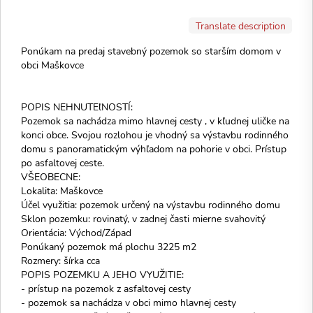
Translate description
Ponúkam na predaj stavebný pozemok so starším domom v
obci Maškovce
POPIS NEHNUTEľNOSTÍ:
Pozemok sa nachádza mimo hlavnej cesty , v kľudnej uličke na
konci obce. Svojou rozlohou je vhodný sa výstavbu rodinného
domu s panoramatickým výhľadom na pohorie v obci. Prístup
po asfaltovej ceste.
VŠEOBECNE:
Lokalita: Maškovce
Účel využitia: pozemok určený na výstavbu rodinného domu
Sklon pozemku: rovinatý, v zadnej časti mierne svahovitý
Orientácia: Východ/Západ
Ponúkaný pozemok má plochu 3225 m2
Rozmery: šírka cca
POPIS POZEMKU A JEHO VYUŽITIE:
- prístup na pozemok z asfaltovej cesty
- pozemok sa nachádza v obci mimo hlavnej cesty