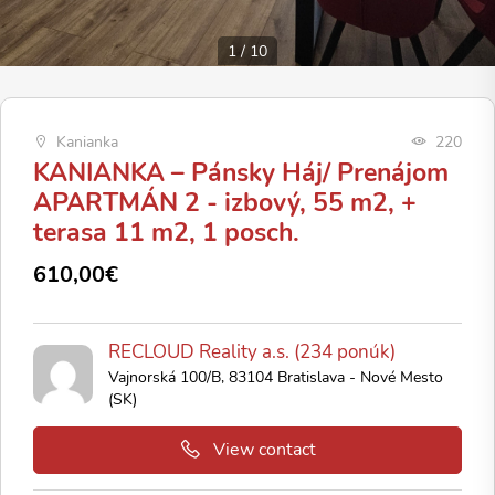
1
/
10
Kanianka
220
KANIANKA – Pánsky Háj/ Prenájom
APARTMÁN 2 - izbový, 55 m2, +
terasa 11 m2, 1 posch.
610,00€
RECLOUD Reality a.s. (234 ponúk)
Vajnorská 100/B, 83104 Bratislava - Nové Mesto
(SK)
View contact