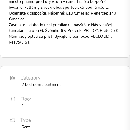
miesto priamo pred objektom v cene. Tiché a bezpečné
bývanie, kultúrny život v obci, športoviská, vodná nádrž.
Okamžite k dispozícii. Nájomné: 610 €/mesiac + energie: 140
€/mesiac.
Zavolajte – dohodnite si prehliadku, navštívte Nás v našej
kancelárii na ulici G. Švéniho 6 v Prievidzi PRETO?: Preto že K
Nám vždy oplatí sa prísť, Bývajte, s pomocou RECLOUD a
Reality JIST.
Category
2 bedroom apartment
Floor
1
Type
Rent