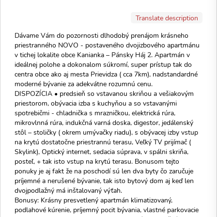
Translate description
Dávame Vám do pozornosti dlhodobý prenájom krásneho
priestranného NOVO - postaveného dvojizbového apartmánu
v tichej lokalite obce Kanianka – Pánsky Háj 2. Apartmán v
ideálnej polohe a dokonalom súkromí, super prístup tak do
centra obce ako aj mesta Prievidza ( cca 7km), nadstandardné
moderné bývanie za adekvátne rozumnú cenu.
DISPOZÍCIA • predsieň so vstavanou skriňou a vešiakovým
priestorom, obývacia izba s kuchyňou a so vstavanými
spotrebičmi - chladnička s mrazničkou, elektrická rúra,
mikrovlnná rúra, indukčná varná doska, digestor, jedálenský
stôl – stoličky ( okrem umývačky riadu), s obývacej izby vstup
na krytú dostatočne priestrannú terasu, Veľký TV prijímač (
Skylink), Optický internet, sedacia súprava, v spálni skriňa,
posteľ, + tak isto vstup na krytú terasu. Bonusom tejto
ponuky je aj fakt že na poschodí sú len dva byty čo zaručuje
príjemné a nerušené bývanie, tak isto bytový dom aj keď len
dvojpodlažný má inštalovaný výťah.
Bonusy: Krásny presvetlený apartmán klimatizovaný,
podlahové kúrenie, príjemný pocit bývania, vlastné parkovacie