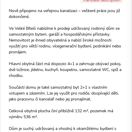
Nově připojeno na veřejnou kanalizaci – veškeré práce jsou již
dokončené.
Ve Velké Bíteši nabízíme k prodeji udržovaný rodinný dům se
samostatným bytem, garáží a hospodářskými přístavky.
Nemovitost je ihned obyvatelná a nabízí široké možnosti
využití pro větší rodinu, vícegenerační bydlení, podnikání nebo
pronájem.
Hlavní obytná část má dispozici 4+1 a zahrnuje obývací pokoj,
dvě ložnice, jídelnu, kuchyň, koupelnu, samostatné WC, spíž a
chodbu.
Součástí domu je také samostatný byt 2+1 s vlastním
vstupem a zázemím. Lze jej využít pro rodiče, dospívající děti,
jako pracovnu či kancelář nebo jej pronajímat.
Celková obytná plocha činí přibližně 132 m², pozemek má
výměru 536 m².
Dům je suchý, udržovaný a vhodný k okamžitému bydlení s