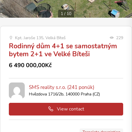
1
/
10
Kpt. Jaroše 135, Velká Bíteš
229
Rodinný dům 4+1 se samostatným
bytem 2+1 ve Velké Bíteši
6 490 000,00Kč
SMS reality s.r.o. (241 ponúk)
Hvězdova 1716/2b, 140000 Praha (CZ)
View contact
Translate description