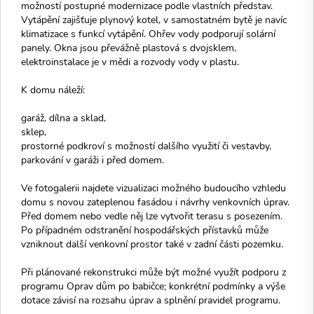
možností postupné modernizace podle vlastních představ.
Vytápění zajišťuje plynový kotel, v samostatném bytě je navíc
klimatizace s funkcí vytápění. Ohřev vody podporují solární
panely. Okna jsou převážně plastová s dvojsklem,
elektroinstalace je v mědi a rozvody vody v plastu.
K domu náleží:
garáž, dílna a sklad,
sklep,
prostorné podkroví s možností dalšího využití či vestavby,
parkování v garáži i před domem.
Ve fotogalerii najdete vizualizaci možného budoucího vzhledu
domu s novou zateplenou fasádou i návrhy venkovních úprav.
Před domem nebo vedle něj lze vytvořit terasu s posezením.
Po případném odstranění hospodářských přístavků může
vzniknout další venkovní prostor také v zadní části pozemku.
Při plánované rekonstrukci může být možné využít podporu z
programu Oprav dům po babičce; konkrétní podmínky a výše
dotace závisí na rozsahu úprav a splnění pravidel programu.