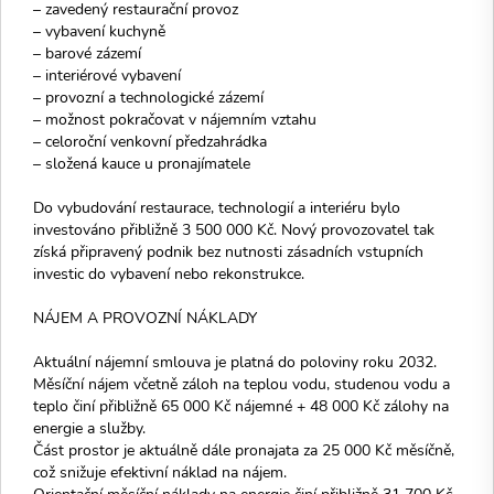
– zavedený restaurační provoz
– vybavení kuchyně
– barové zázemí
– interiérové vybavení
– provozní a technologické zázemí
– možnost pokračovat v nájemním vztahu
– celoroční venkovní předzahrádka
– složená kauce u pronajímatele
Do vybudování restaurace, technologií a interiéru bylo
investováno přibližně 3 500 000 Kč. Nový provozovatel tak
získá připravený podnik bez nutnosti zásadních vstupních
investic do vybavení nebo rekonstrukce.
NÁJEM A PROVOZNÍ NÁKLADY
Aktuální nájemní smlouva je platná do poloviny roku 2032.
Měsíční nájem včetně záloh na teplou vodu, studenou vodu a
teplo činí přibližně 65 000 Kč nájemné + 48 000 Kč zálohy na
energie a služby.
Část prostor je aktuálně dále pronajata za 25 000 Kč měsíčně,
což snižuje efektivní náklad na nájem.
Orientační měsíční náklady na energie činí přibližně 31 700 Kč