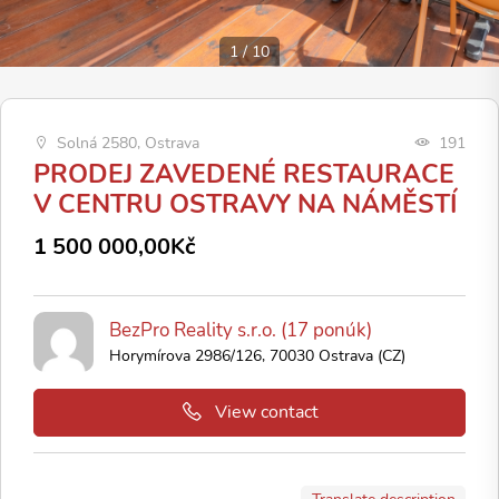
1
/
10
Solná 2580, Ostrava
191
PRODEJ ZAVEDENÉ RESTAURACE
V CENTRU OSTRAVY NA NÁMĚSTÍ
1 500 000,00Kč
BezPro Reality s.r.o. (17 ponúk)
Horymírova 2986/126, 70030 Ostrava (CZ)
View contact
Translate description