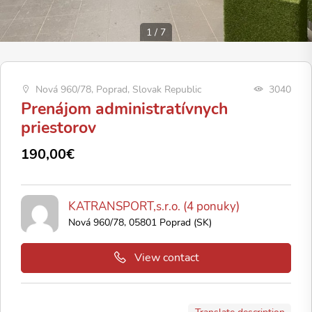
1
/
7
Nová 960/78, Poprad, Slovak Republic
3040
Prenájom administratívnych
priestorov
190,00€
KATRANSPORT,s.r.o. (4 ponuky)
Nová 960/78, 05801 Poprad (SK)
View contact
Translate description