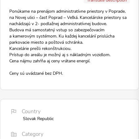
Ponúkame na prenájom administratívne priestory v Poprade,
na Novej ulici – časť Poprad – Veľká. Kancelárske priestory sa
nachádzajú v 2- podlažnej administratívnej budove.
Budova má samostatný vstup so zabezpečovacím
a kamerovým systémom. Ku každej kancelárií prislúcha
parkovacie miesto a poštová schránka.
Kancelárie prešli rekonštrukciou.
Prístup do areálu je možný aj s nákladným vozidlom.
Cena nájmu zahŕňa aj ceny vrátane energií.
Ceny sú uvádzané bez DPH.
Country
Slovak Republic
Category