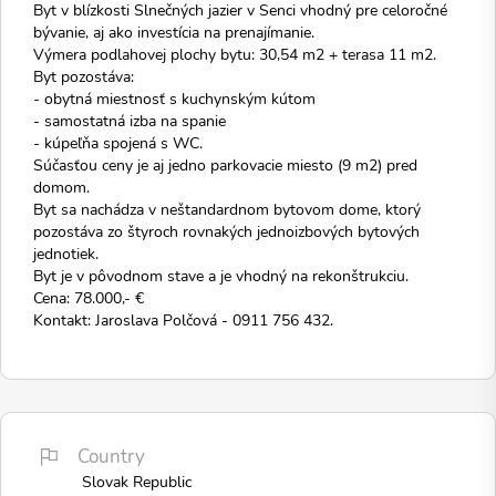
Byt v blízkosti Slnečných jazier v Senci vhodný pre celoročné
bývanie, aj ako investícia na prenajímanie.
Výmera podlahovej plochy bytu: 30,54 m2 + terasa 11 m2.
Byt pozostáva:
- obytná miestnosť s kuchynským kútom
- samostatná izba na spanie
- kúpeľňa spojená s WC.
Súčasťou ceny je aj jedno parkovacie miesto (9 m2) pred
domom.
Byt sa nachádza v neštandardnom bytovom dome, ktorý
pozostáva zo štyroch rovnakých jednoizbových bytových
jednotiek.
Byt je v pôvodnom stave a je vhodný na rekonštrukciu.
Cena: 78.000,- €
Kontakt: Jaroslava Polčová - 0911 756 432.
Country
Slovak Republic