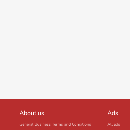
About us
Ads
General Business Terms and Conditions
All ads