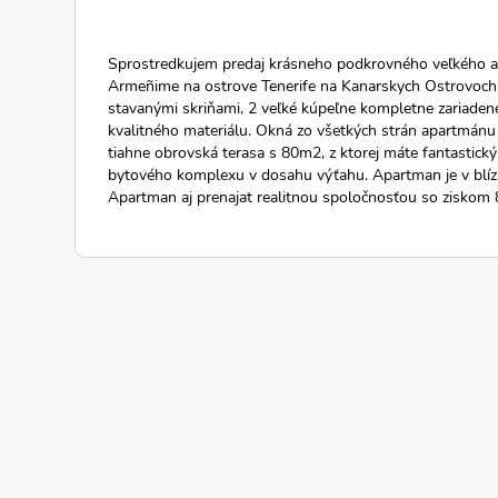
Sprostredkujem predaj krásneho podkrovného veľkého 
Armeñime na ostrove Tenerife na Kanarskych Ostrovoch.
stavanými skriňami, 2 veľké kúpeľne kompletne zariade
kvalitného materiálu. Okná zo všetkých strán apartmánu 
tiahne obrovská terasa s 80m2, z ktorej máte fantastick
bytového komplexu v dosahu výťahu. Apartman je v blízko
Apartman aj prenajat realitnou spoločnosťou so ziskom