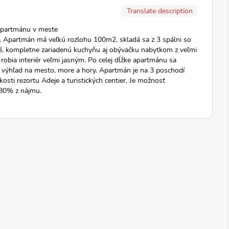
Translate description
apartmánu v meste
 Apartmán má veľkú rozlohu 100m2, skladá sa z 3 spálni so
né, kompletne zariadenú kuchyňu aj obývačku nabytkom z veľmi
robia interiér veľmi jasným. Po celej dĺžke apartmánu sa
ý výhľad na mesto, more a hory. Apartmán je na 3 poschodí
sti rezortu Adeje a turistických centier. Je možnosť
 80% z nájmu.