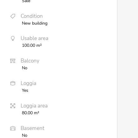
Sale
Condition
New building
Usable area
100.00 m²
Balcony
No
Loggia
Yes
Loggia area
80.00 m²
Basement
No