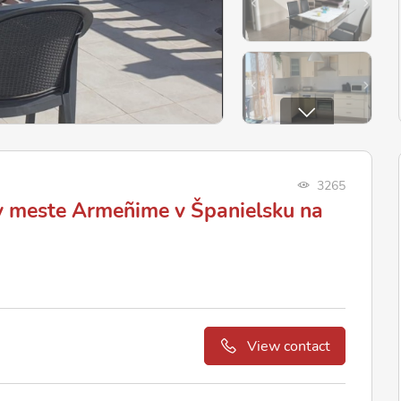
3265
 meste Armeñime v Španielsku na
View contact