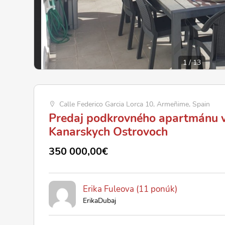
1
/
13
Calle Federico Garcia Lorca 10, Armeñime, Spain
Predaj podkrovného apartmánu v
Kanarskych Ostrovoch
350 000,00€
Erika Fuleova (11 ponúk)
ErikaDubaj