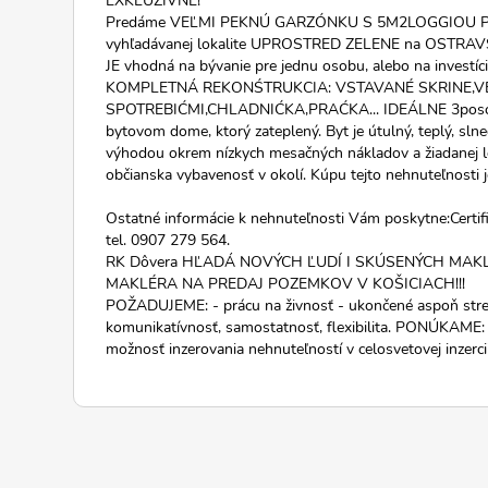
Predáme VEĽMI PEKNÚ GARZÓNKU S 5M2LOGGIOU P
vyhľadávanej lokalite UPROSTRED ZELENE na OSTRAV
JE vhodná na bývanie pre jednu osobu, alebo na inves
KOMPLETNÁ REKONŚTRUKCIA: VSTAVANÉ SKRINE,V
SPOTREBIĆMI,CHLADNIĆKA,PRAĆKA... IDEÁLNE 3poscho
bytovom dome, ktorý zateplený. Byt je útulný, teplý, sln
výhodou okrem nízkych mesačných nákladov a žiadanej lo
občianska vybavenosť v okolí. Kúpu tejto nehnuteľnost
Ostatné informácie k nehnuteľnosti Vám poskytne:Certi
tel. 0907 279 564.
RK Dôvera HĽADÁ NOVÝCH ĽUDÍ I SKÚSENÝCH MAK
MAKLÉRA NA PREDAJ POZEMKOV V KOŠICIACH!!!
POŽADUJEME: - prácu na živnosť - ukončené aspoň stred
komunikatívnosť, samostatnosť, flexibilita. PONÚKAME
možnosť inzerovania nehnuteľností v celosvetovej inzerci