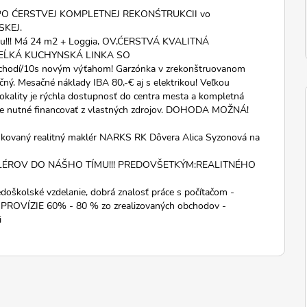
O ĆERSTVEJ KOMPLETNEJ REKONŚTRUKCII vo
SKEJ.
tíciu!!! Má 24 m2 + Loggia, OV,ĆERSTVÁ KVALITNÁ
EĹKÁ KUCHYNSKÁ LINKA SO
dí/10s novým výťahom! Garzónka v zrekonštruovanom
ečný. Mesačné náklady IBA 80,-€ aj s elektrikou! Veľkou
kality je rýchla dostupnosť do centra mesta a kompletná
i je nutné financovať z vlastných zdrojov. DOHODA MOŽNÁ!
fikovaný realitný maklér NARKS RK Dôvera Alica Syzonová na
LÉROV DO NÁŠHO TÍMU!!! PREDOVŠETKÝM:REALITNÉHO
oškolské vzdelanie, dobrá znalosť práce s počítačom -
: PROVÍZIE 60% - 80 % zo zrealizovaných obchodov -
i