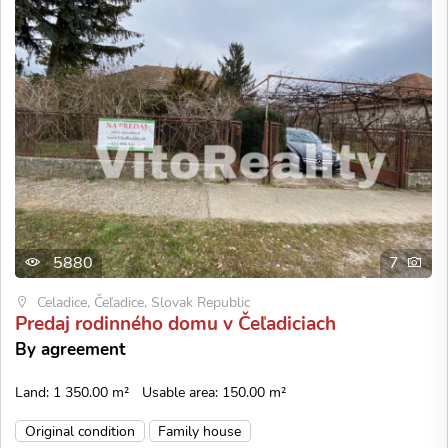
5880
7
Celadice, Čeľadice, Slovak Republic
Predaj rodinného domu v Čeľadiciach
By agreement
Land: 1 350.00 m²
Usable area: 150.00 m²
Original condition
Family house