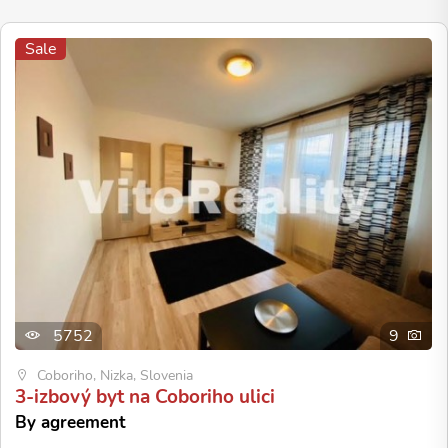
Sale
5752
9
Coboriho, Nizka, Slovenia
3-izbový byt na Coboriho ulici
By agreement