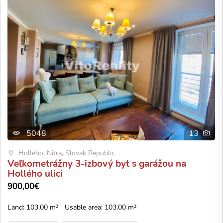
5048
13
Hollého, Nitra, Slovak Republic
Veľkometrážny 3-izbový byt s garážou na
Hollého ulici
900,00€
Land: 103.00 m²
Usable area: 103.00 m²