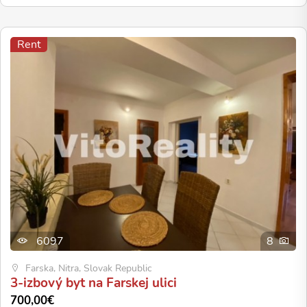
Rent
6097
8
Farska, Nitra, Slovak Republic
3-izbový byt na Farskej ulici
700,00€